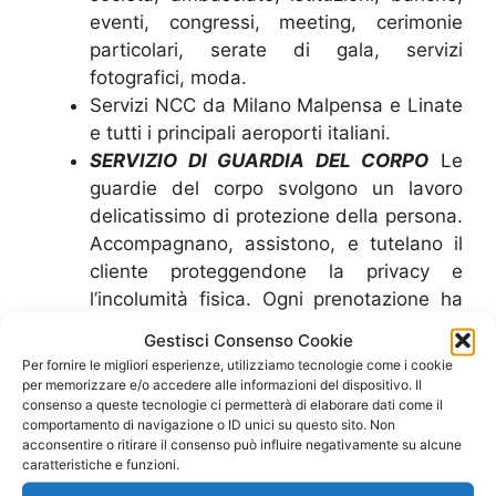
eventi, congressi, meeting, cerimonie
particolari, serate di gala, servizi
fotografici, moda.
Servizi NCC da Milano Malpensa e Linate
e tutti i principali aeroporti italiani.
SERVIZIO DI GUARDIA DEL CORPO
Le
guardie del corpo svolgono un lavoro
delicatissimo di protezione della persona.
Accompagnano, assistono, e tutelano il
cliente proteggendone la privacy e
l’incolumità fisica. Ogni prenotazione ha
un minimo di 2 g. d. c. con macchina di
Gestisci Consenso Cookie
lusso a disposizione. Possibilità di altre
Per fornire le migliori esperienze, utilizziamo tecnologie come i cookie
auto di scorta con altro personale.
La
per memorizzare e/o accedere alle informazioni del dispositivo. Il
consenso a queste tecnologie ci permetterà di elaborare dati come il
tutela non è armata ma sono tutti
comportamento di navigazione o ID unici su questo sito. Non
specializzati ai massimi livelli delle arti
acconsentire o ritirare il consenso può influire negativamente su alcune
marziali.(A richiesta ci avvaliamo di
caratteristiche e funzioni.
personale armato).