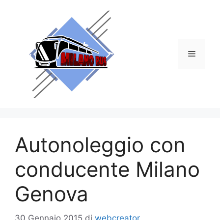
Vai
al
contenuto
Menu
Autonoleggio con
conducente Milano
Genova
30 Gennaio 2015
di
webcreator