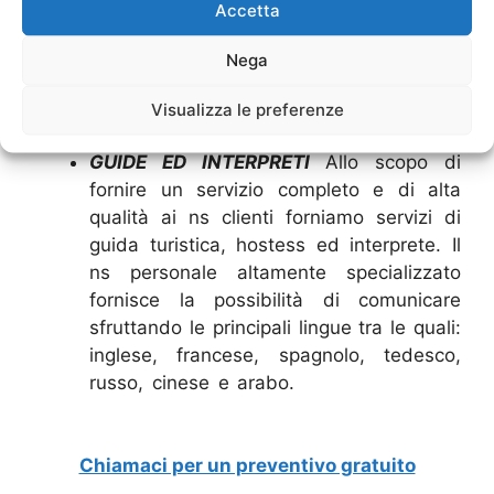
Accetta
Service 24 ore su 24.
TRASFERIMENTI
Vi
serviamo in tutta Italia ed Europa,
Nega
trasferimenti da e per tutti gli aeroporti, i
porti e le stazioni ferroviarie.
Noleggio
Visualizza le preferenze
minibus 30 posti Milano
GUIDE ED INTERPRETI
Allo scopo di
fornire un servizio completo e di alta
qualità ai ns clienti forniamo servizi di
guida turistica, hostess ed interprete. Il
ns personale altamente specializzato
fornisce la possibilità di comunicare
sfruttando le principali lingue tra le quali:
inglese, francese, spagnolo, tedesco,
russo, cinese e arabo.
Autonoleggio con
conducente Milano Genova
Chiamaci per un preventivo gratuito